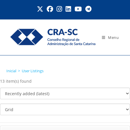
Ir
para
o
conteúdo
Menu
User Listings
Inicial
>
User Listings
13 item(s) found