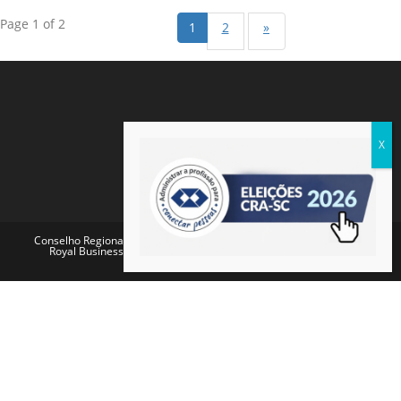
Page 1 of 2
1
2
»
Conselho Regional de Administração de Santa Catarina - Endereço:
Royal Business Center - Av. Pref. Osmar Cunha, 260 - Centro,
Florianópolis - SC, 88015-100