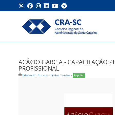
Ir
para
o
conteúdo
ACÁCIO GARCIA – CAPAC
ACÁCIO GARCIA - CAPACITAÇÃO P
PROFISSIONAL
Educação: Cursos - Treinamentos
/
Popular