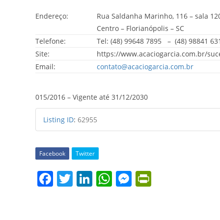
Endereço:
Rua Saldanha Marinho, 116 – sala 12
Centro – Florianópolis – SC
Telefone:
Tel: (48) 99648 7895 – (48) 98841 63
Site:
https://www.acaciogarcia.com.br/suc
Email:
contato@acaciogarcia.com.br
015/2016 – Vigente até 31/12/2030
Listing ID
:
62955
Facebook
Twitter
F
T
Li
W
M
Pr
a
w
n
h
e
in
c
itt
k
at
ss
tF