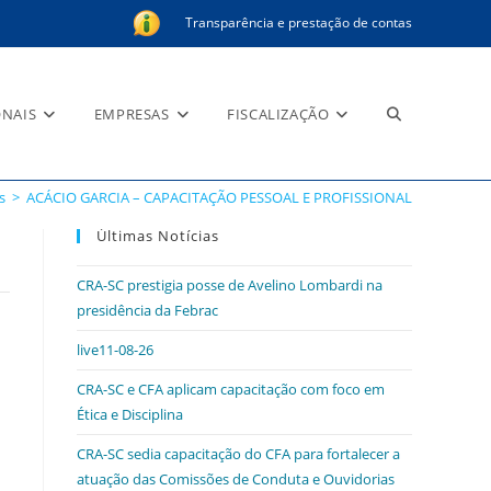
Transparência e prestação de contas
Alternar
ONAIS
EMPRESAS
FISCALIZAÇÃO
NAL
s
>
ACÁCIO GARCIA – CAPACITAÇÃO PESSOAL E PROFISSIONAL
pesquisa
Últimas Notícias
CRA-SC prestigia posse de Avelino Lombardi na
presidência da Febrac
do
live11-08-26
CRA-SC e CFA aplicam capacitação com foco em
Ética e Disciplina
site
CRA-SC sedia capacitação do CFA para fortalecer a
atuação das Comissões de Conduta e Ouvidorias