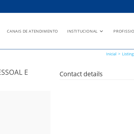
CANAIS DE ATENDIMENTO
INSTITUCIONAL
PROFISSI
ITAÇÃO PESSOAL E PROFISSIO
Inicial
>
Listing
ESSOAL E
Contact details