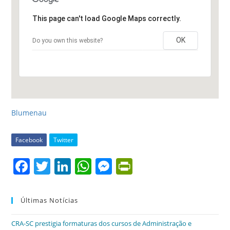
This page can't load Google Maps correctly.
OK
Do you own this website?
Blumenau
Facebook
Twitter
F
T
Li
W
M
Pr
a
w
n
h
e
in
c
itt
k
at
ss
tF
Últimas Notícias
e
er
e
s
e
ri
CRA-SC prestigia formaturas dos cursos de Administração e