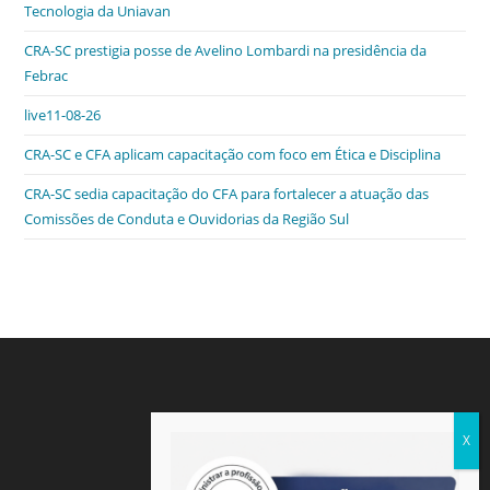
b
dI
A
n
e
Tecnologia da Uniavan
o
n
p
g
n
CRA-SC prestigia posse de Avelino Lombardi na presidência da
o
p
er
dl
Febrac
k
y
live11-08-26
CRA-SC e CFA aplicam capacitação com foco em Ética e Disciplina
CRA-SC sedia capacitação do CFA para fortalecer a atuação das
Comissões de Conduta e Ouvidorias da Região Sul