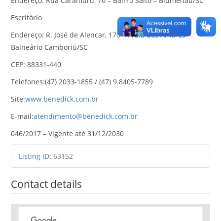
Endereço: Rua Caramuru, 70 – Bairro Salto – Blumenau/SC
Escritório
Endereço: R. José de Alencar, 170 – Praia dos Amores –
Balneário Camboriú/SC
CEP: 88331-440
Telefones:(47) 2033-1855 / (47) 9.8405-7789
Site:
www.benedick.com.br
E-mail:
atendimento@benedick.com.br
046/2017 – Vigente até 31/12/2030
Listing ID
:
63152
Contact details