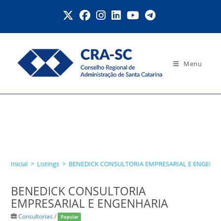
Ir
para
o
conteúdo
Menu
BENEDICK CONSULTORIA
EMPRESARIAL E
ENGENHARIA
Inicial
>
Listings
>
BENEDICK CONSULTORIA EMPRESARIAL E ENGENH
BENEDICK CONSULTORIA
EMPRESARIAL E ENGENHARIA
Consultorias
/
Popular