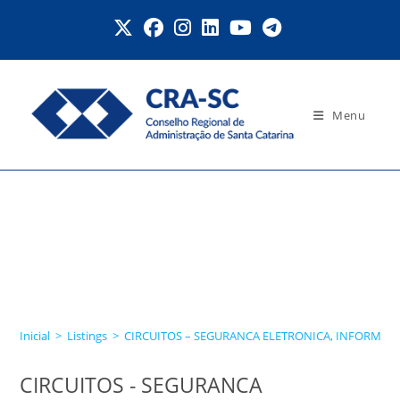
Ir
para
o
conteúdo
Menu
CIRCUITOS – SEGURANCA
ELETRONICA,
INFORMATICA E
TELEFONIA LTDA
Inicial
>
Listings
>
CIRCUITOS – SEGURANCA ELETRONICA, INFORMATI
CIRCUITOS - SEGURANCA