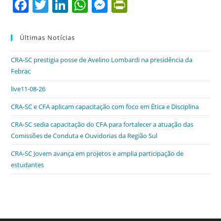
F
T
Li
W
M
Pr
a
w
n
h
e
in
c
itt
k
at
ss
tF
Últimas Notícias
e
er
e
s
e
ri
CRA-SC prestigia posse de Avelino Lombardi na presidência da
b
dI
A
n
e
Febrac
o
n
p
g
n
live11-08-26
o
p
er
dl
CRA-SC e CFA aplicam capacitação com foco em Ética e Disciplina
k
y
CRA-SC sedia capacitação do CFA para fortalecer a atuação das
Comissões de Conduta e Ouvidorias da Região Sul
CRA-SC Jovem avança em projetos e amplia participação de
estudantes