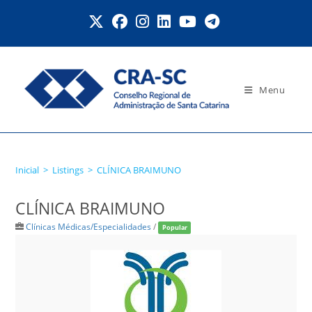
Ir
para
o
conteúdo
Menu
CLÍNICA BRAIMUNO
Inicial
>
Listings
>
CLÍNICA BRAIMUNO
CLÍNICA BRAIMUNO
Clínicas Médicas/Especialidades
/
Popular