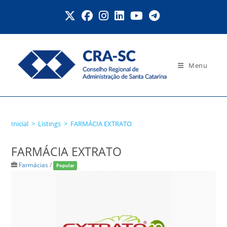
Ir
para
o
conteúdo
Menu
FARMÁCIA EXTRATO
Inicial
>
Listings
>
FARMÁCIA EXTRATO
FARMÁCIA EXTRATO
Farmácias
/
Popular