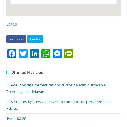
Lages
Facebook
Twitter
F
T
Li
W
M
Pr
a
w
n
h
e
in
c
itt
k
at
ss
tF
Últimas Notícias
e
er
e
s
e
ri
CRA-SC prestigia formaturas dos cursos de Administração e
b
dI
A
n
e
Tecnologia da Uniavan
o
n
p
g
n
CRA-SC prestigia posse de Avelino Lombardi na presidência da
o
p
er
dl
Febrac
k
y
live11-08-26