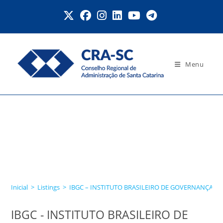
Ir
para
o
conteúdo
Menu
IBGC – INSTITUTO
BRASILEIRO DE
GOVERNANÇA
CORPORATIVA
Inicial
>
Listings
>
IBGC – INSTITUTO BRASILEIRO DE GOVERNANÇA C
IBGC - INSTITUTO BRASILEIRO DE