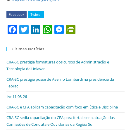
Facebook
Twitter
F
T
Li
W
M
Pr
a
w
n
h
e
in
c
itt
k
at
ss
tF
Últimas Notícias
e
er
e
s
e
ri
CRA-SC prestigia formaturas dos cursos de Administração e
b
dI
A
n
e
Tecnologia da Uniavan
o
n
p
g
n
CRA-SC prestigia posse de Avelino Lombardi na presidência da
o
p
er
dl
Febrac
k
y
live11-08-26
CRA-SC e CFA aplicam capacitação com foco em Ética e Disciplina
CRA-SC sedia capacitação do CFA para fortalecer a atuação das
Comissões de Conduta e Ouvidorias da Região Sul