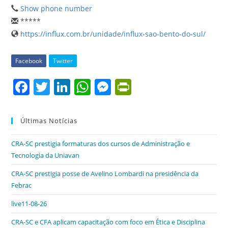
Show phone number
*****
https://influx.com.br/unidade/influx-sao-bento-do-sul/
Facebook
Twitter
F
T
Li
W
M
Pr
a
w
n
h
e
in
c
itt
k
at
ss
tF
Últimas Notícias
e
er
e
s
e
ri
CRA-SC prestigia formaturas dos cursos de Administração e
b
dI
A
n
e
Tecnologia da Uniavan
o
n
p
g
n
CRA-SC prestigia posse de Avelino Lombardi na presidência da
o
p
er
dl
Febrac
k
y
live11-08-26
CRA-SC e CFA aplicam capacitação com foco em Ética e Disciplina