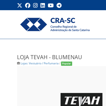
Ir
para
o
conteúdo
LOJA TEVAH – BLUMENA
LOJA TEVAH - BLUMENAU
Lojas: Vestuário / Perfumaria
/
Popular