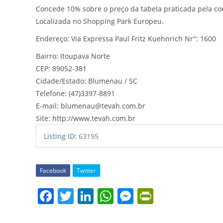
Concede 10% sobre o preço da tabela praticada pela co
Localizada no Shopping Park Europeu.
Endereço: Via Expressa Paul Fritz Kuehnrich Nr°: 1600
Bairro: Itoupava Norte
CEP: 89052-381
Cidade/Estado: Blumenau / SC
Telefone: (47)3397-8891
E-mail: blumenau@tevah.com.br
Site: http://www.tevah.com.br
Listing ID
:
63195
Facebook
Twitter
F
T
Li
W
M
Pr
a
w
n
h
e
in