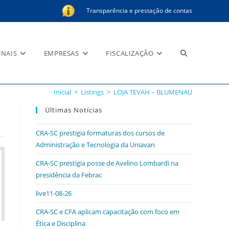
Transparência e prestação de contas
Alternar
ONAIS
EMPRESAS
FISCALIZAÇÃO
Inicial
>
Listings
>
LOJA TEVAH – BLUMENAU
pesquisa
Últimas Notícias
CRA-SC prestigia formaturas dos cursos de
Administração e Tecnologia da Uniavan
do
CRA-SC prestigia posse de Avelino Lombardi na
presidência da Febrac
live11-08-26
site
CRA-SC e CFA aplicam capacitação com foco em
Ética e Disciplina