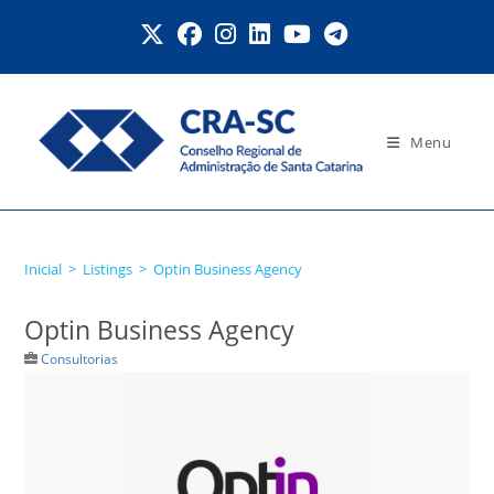
Ir
para
o
conteúdo
Menu
Optin Business Agency
Inicial
>
Listings
>
Optin Business Agency
Optin Business Agency
Consultorias