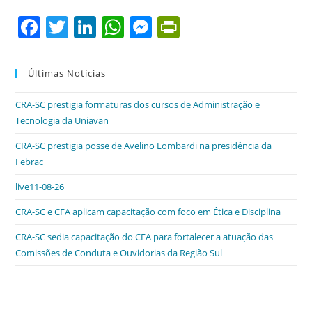
F
T
Li
W
M
Pr
a
w
n
h
e
in
c
itt
k
at
ss
tF
Últimas Notícias
e
er
e
s
e
ri
CRA-SC prestigia formaturas dos cursos de Administração e
b
dI
A
n
e
Tecnologia da Uniavan
o
n
p
g
n
CRA-SC prestigia posse de Avelino Lombardi na presidência da
o
p
er
dl
Febrac
k
y
live11-08-26
CRA-SC e CFA aplicam capacitação com foco em Ética e Disciplina
CRA-SC sedia capacitação do CFA para fortalecer a atuação das
Comissões de Conduta e Ouvidorias da Região Sul