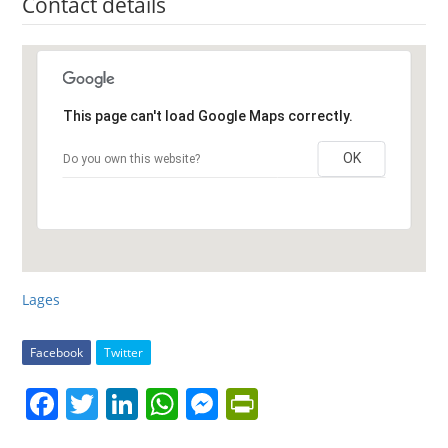
Contact details
This page can't load Google Maps correctly.
OK
Do you own this website?
Lages
Facebook
Twitter
F
T
Li
W
M
Pr
a
w
n
h
e
in