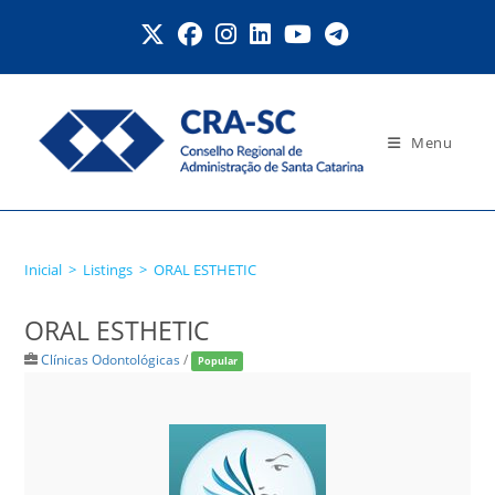
Ir
para
o
conteúdo
Menu
ORAL ESTHETIC
Inicial
>
Listings
>
ORAL ESTHETIC
ORAL ESTHETIC
Clínicas Odontológicas
/
Popular