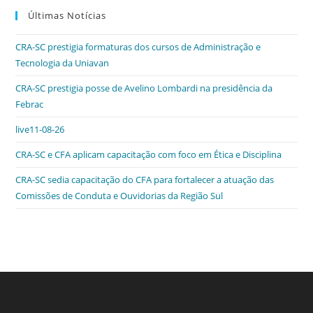
c
itt
k
at
ss
tF
Últimas Notícias
e
er
e
s
e
ri
CRA-SC prestigia formaturas dos cursos de Administração e
b
dI
A
n
e
Tecnologia da Uniavan
o
n
p
g
n
CRA-SC prestigia posse de Avelino Lombardi na presidência da
o
p
er
dl
Febrac
k
y
live11-08-26
CRA-SC e CFA aplicam capacitação com foco em Ética e Disciplina
CRA-SC sedia capacitação do CFA para fortalecer a atuação das
Comissões de Conduta e Ouvidorias da Região Sul