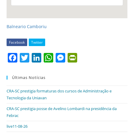
Balneario Camboriu
Facebook
Twitter
F
T
Li
W
M
Pr
a
w
n
h
e
in
c
itt
k
at
ss
tF
Últimas Notícias
e
er
e
s
e
ri
CRA-SC prestigia formaturas dos cursos de Administração e
b
dI
A
n
e
Tecnologia da Uniavan
o
n
p
g
n
CRA-SC prestigia posse de Avelino Lombardi na presidência da
o
p
er
dl
Febrac
k
y
live11-08-26