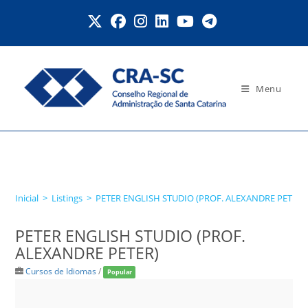
Ir
para
o
conteúdo
Menu
PETER ENGLISH STUDIO
(PROF. ALEXANDRE PETER)
Inicial
>
Listings
>
PETER ENGLISH STUDIO (PROF. ALEXANDRE PETER)
PETER ENGLISH STUDIO (PROF.
ALEXANDRE PETER)
Cursos de Idiomas
/
Popular