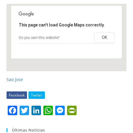
This page can't load Google Maps correctly.
OK
Do you own this website?
Sao Jose
Facebook
Twitter
F
T
Li
W
M
Pr
a
w
n
h
e
in
c
itt
k
at
ss
tF
Últimas Notícias