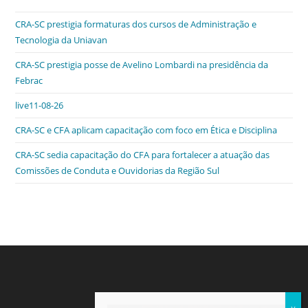
e
er
e
s
e
ri
CRA-SC prestigia formaturas dos cursos de Administração e
b
dI
A
n
e
Tecnologia da Uniavan
o
n
p
g
n
CRA-SC prestigia posse de Avelino Lombardi na presidência da
o
p
er
dl
Febrac
k
y
live11-08-26
CRA-SC e CFA aplicam capacitação com foco em Ética e Disciplina
CRA-SC sedia capacitação do CFA para fortalecer a atuação das
Comissões de Conduta e Ouvidorias da Região Sul