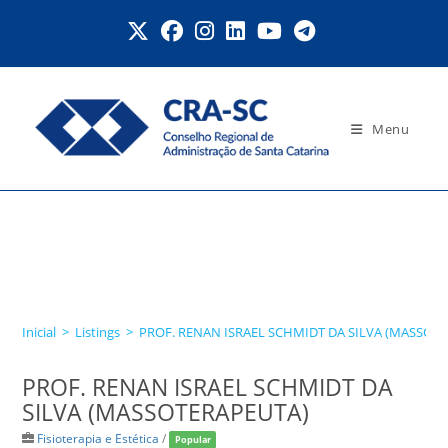
Ir
para
o
conteúdo
Menu
PROF. RENAN ISRAEL
SCHMIDT DA SILVA
(MASSOTERAPEUTA)
Inicial
>
Listings
>
PROF. RENAN ISRAEL SCHMIDT DA SILVA (MASSOT
PROF. RENAN ISRAEL SCHMIDT DA
SILVA (MASSOTERAPEUTA)
Fisioterapia e Estética
/
Popular