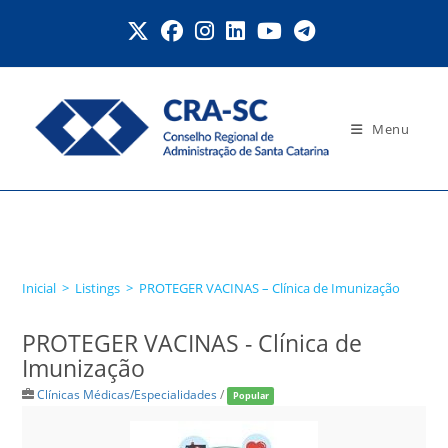
Ir
para
o
conteúdo
Menu
PROTEGER VACINAS –
Clínica de Imunização
Inicial
>
Listings
>
PROTEGER VACINAS – Clínica de Imunização
PROTEGER VACINAS - Clínica de
Imunização
Clínicas Médicas/Especialidades
/
Popular