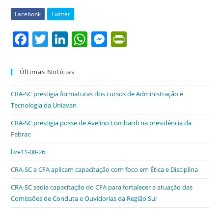
Facebook
Twitter
F
T
Li
W
M
Pr
a
w
n
h
e
in
c
itt
k
at
ss
tF
Últimas Notícias
e
er
e
s
e
ri
CRA-SC prestigia formaturas dos cursos de Administração e
b
dI
A
n
e
Tecnologia da Uniavan
o
n
p
g
n
CRA-SC prestigia posse de Avelino Lombardi na presidência da
o
p
er
dl
Febrac
k
y
live11-08-26
CRA-SC e CFA aplicam capacitação com foco em Ética e Disciplina
CRA-SC sedia capacitação do CFA para fortalecer a atuação das
Comissões de Conduta e Ouvidorias da Região Sul