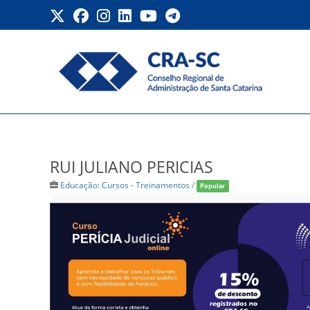
Ir
para
o
conteúdo
RUI JULIANO PERICIAS
RUI JULIANO PERICIAS
Educação: Cursos - Treinamentos
/
Popular