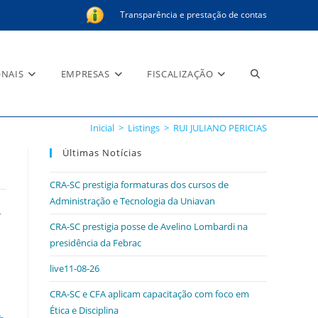
Transparência e prestação de contas
Alternar
ONAIS
EMPRESAS
FISCALIZAÇÃO
Inicial
>
Listings
>
RUI JULIANO PERICIAS
pesquisa
Últimas Notícias
CRA-SC prestigia formaturas dos cursos de
Administração e Tecnologia da Uniavan
-
do
CRA-SC prestigia posse de Avelino Lombardi na
presidência da Febrac
live11-08-26
site
CRA-SC e CFA aplicam capacitação com foco em
Ética e Disciplina