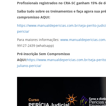
Profissionais registrados no CRA-SC ganham 15% de d
Saiba tudo sobre os treinamentos e faça agora sua pr
compromisso AQUI:
https://www.manualdepericias.com.br/seja-perito-judicia
pericia/
Para maiores informações:
www.manualdepericias.com
99127-2439 (whatsapp)
Pré-inscrição Sem Compromisso
AQUI:
https://www.manualdepericias.com.br/seja-perito-
juliano-pericia/