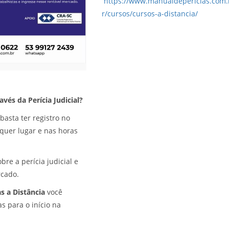
https://www.manualdepericias.com.
r/cursos/cursos-a-distancia/
vés da Perícia Judicial?
basta ter registro no
lquer lugar e nas horas
re a perícia judicial e
rcado.
as a Distância
você
as para o início na