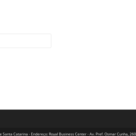
Santa Catarina - Endereço: Royal Business Center - Av. Pref. Osmar Cunha, 260 