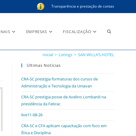
Transparência e prestação de contas
Alternar
ONAIS
EMPRESAS
FISCALIZAÇÃO
Inicial
>
Listings
>
SAN WILLA’S HOTEL
pesquisa
Últimas Notícias
CRA-SC prestigia formaturas dos cursos de
Administração e Tecnologia da Uniavan
do
CRA-SC prestigia posse de Avelino Lombardi na
presidência da Febrac
live11-08-26
site
CRA-SC e CFA aplicam capacitação com foco em
Ética e Disciplina