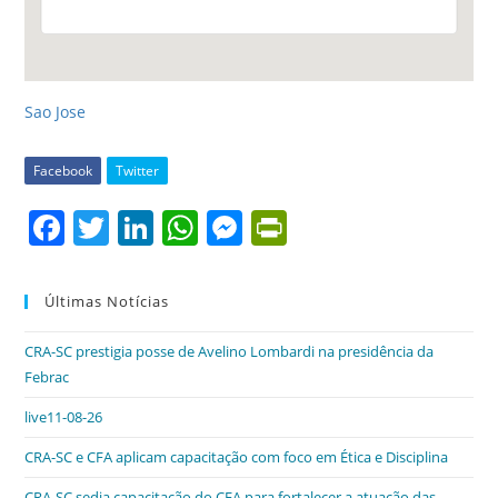
Sao Jose
Facebook
Twitter
F
T
Li
W
M
Pr
a
w
n
h
e
in
c
itt
k
at
ss
tF
Últimas Notícias
e
er
e
s
e
ri
CRA-SC prestigia posse de Avelino Lombardi na presidência da
b
dI
A
n
e
Febrac
o
n
p
g
n
live11-08-26
o
p
er
dl
CRA-SC e CFA aplicam capacitação com foco em Ética e Disciplina
k
y
CRA-SC sedia capacitação do CFA para fortalecer a atuação das