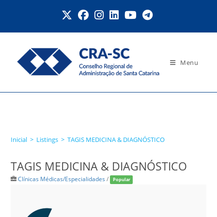
Ir
para
o
conteúdo
Menu
TAGIS MEDICINA &
DIAGNÓSTICO
Inicial
>
Listings
>
TAGIS MEDICINA & DIAGNÓSTICO
TAGIS MEDICINA & DIAGNÓSTICO
Clínicas Médicas/Especialidades
/
Popular