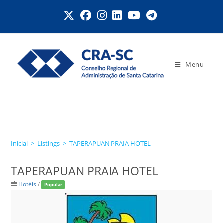
Ir
para
o
conteúdo
Menu
TAPERAPUAN PRAIA
HOTEL
Inicial
>
Listings
>
TAPERAPUAN PRAIA HOTEL
TAPERAPUAN PRAIA HOTEL
Hotéis
/
Popular