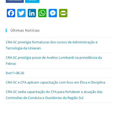
F
T
Li
W
M
Pr
a
w
n
h
e
in
c
itt
k
at
ss
tF
Últimas Notícias
e
er
e
s
e
ri
CRA-SC prestigia formaturas dos cursos de Administração e
b
dI
A
n
e
Tecnologia da Uniavan
o
n
p
g
n
CRA-SC prestigia posse de Avelino Lombardi na presidência da
o
p
er
dl
Febrac
k
y
live11-08-26
CRA-SC e CFA aplicam capacitação com foco em Ética e Disciplina
CRA-SC sedia capacitação do CFA para fortalecer a atuação das
Comissões de Conduta e Ouvidorias da Região Sul