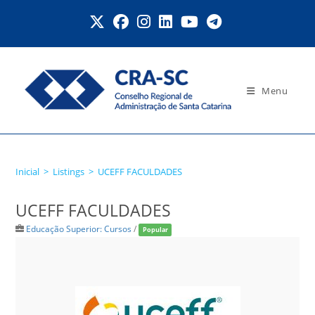
Ir
para
o
conteúdo
Menu
UCEFF FACULDADES
Inicial
>
Listings
>
UCEFF FACULDADES
UCEFF FACULDADES
Educação Superior: Cursos
/
Popular