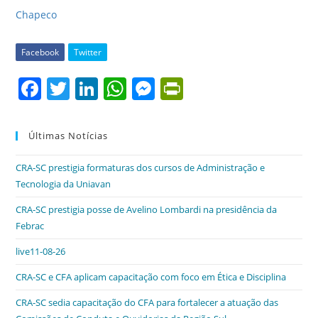
Chapeco
Facebook
Twitter
F
T
Li
W
M
Pr
a
w
n
h
e
in
c
itt
k
at
ss
tF
Últimas Notícias
e
er
e
s
e
ri
CRA-SC prestigia formaturas dos cursos de Administração e
b
dI
A
n
e
Tecnologia da Uniavan
o
n
p
g
n
CRA-SC prestigia posse de Avelino Lombardi na presidência da
o
p
er
dl
Febrac
k
y
live11-08-26
CRA-SC e CFA aplicam capacitação com foco em Ética e Disciplina
CRA-SC sedia capacitação do CFA para fortalecer a atuação das