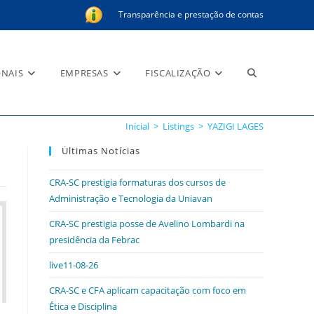
Transparência e prestação de contas
Alternar
ONAIS
EMPRESAS
FISCALIZAÇÃO
Inicial
>
Listings
>
YAZIGI LAGES
pesquisa
Últimas Notícias
CRA-SC prestigia formaturas dos cursos de
Administração e Tecnologia da Uniavan
do
CRA-SC prestigia posse de Avelino Lombardi na
presidência da Febrac
live11-08-26
site
CRA-SC e CFA aplicam capacitação com foco em
Ética e Disciplina