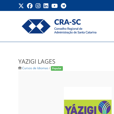
Ir
para
o
conteúdo
YAZIGI LAGES
YAZIGI LAGES
Cursos de Idiomas
/
Popular