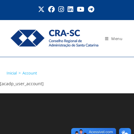
Ir
para
o
conteúdo
Menu
Account
Inicial
>
Account
[acadp_user_account]