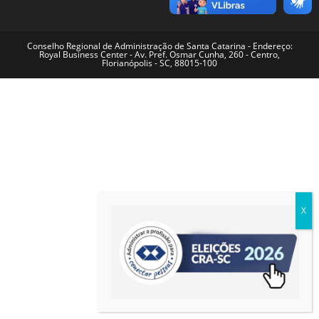
Conselho Regional de Administração de Santa Catarina - Endereço:
Royal Business Center - Av. Pref. Osmar Cunha, 260 - Centro,
Florianópolis - SC, 88015-100