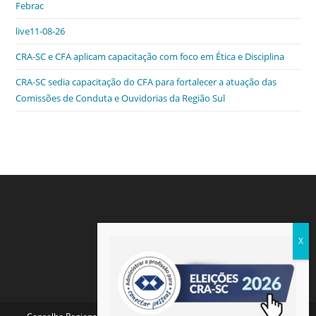
Febrac
live11-08-26
CRA-SC e CFA aplicam capacitação com foco em Ética e Disciplina
CRA-SC sedia capacitação do CFA para fortalecer a atuação das
Comissões de Conduta e Ouvidorias da Região Sul