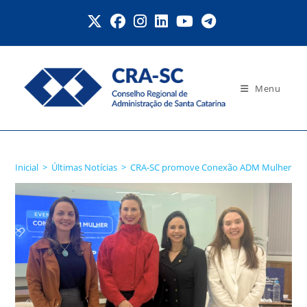
Ir
para
o
conteúdo
Menu
Blog
Inicial
>
Últimas Notícias
>
CRA-SC promove Conexão ADM Mulher com p