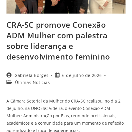
CRA-SC promove Conexão
ADM Mulher com palestra
sobre liderança e
desenvolvimento feminino
Autor
Post
Gabriela Borges
6 de julho de 2026
do
publicado:
Categoria
Últimas Notícias
post:
do
post:
A Câmara Setorial da Mulher do CRA-SC realizou, no dia 2
de julho, na UNOESC Videira, o evento Conexão ADM
Mulher: Administração por Elas, reunindo profissionais,
acadêmicos e a comunidade para um momento de reflexão,
aprendizado e troca de experiências.