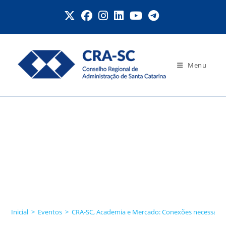
Ir
para
o
conteúdo
Menu
CRA-SC, Academia e
Mercado: Conexões
necessárias para o
desenvolvimento
profissional.
Inicial
>
Eventos
>
CRA-SC, Academia e Mercado: Conexões necessárias