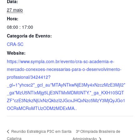
Data:
k
y
27 maio
Hora:
08:00 : 17:00
Categoria de Evento:
CRA-SC
Website:
https://www.sympla.com.br/evento/cra-sc-academia-e-
mercado-conexoes-necessarias-para-o-desenvolvimento-
profissional/3424412?
_gl=1*yhcsc2*_gcl_au*MTAyNTkwNjE3My4xNzczMzE3MjI2*
_ga*MzU5NTIxMjg5LjE3NTMxMDM0NTY.*_ga_KXH10SQT
ZF*czE3NzkzNjUxNzQkbzI2JGcxJHQxNzc5MzY3MjQyJGo1
OCRsMCRoMTUzODM2MDExMA..
3ª Olimpíada Brasileira de
Reunião Estratégica P3C em Santa
Catarina
Administração