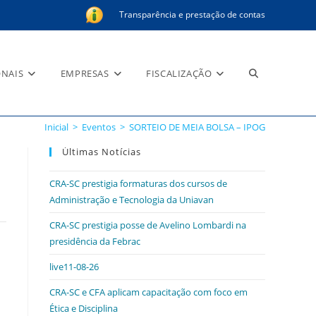
Transparência e prestação de contas
Alternar
ONAIS
EMPRESAS
FISCALIZAÇÃO
Inicial
>
Eventos
>
SORTEIO DE MEIA BOLSA – IPOG
pesquisa
Últimas Notícias
CRA-SC prestigia formaturas dos cursos de
Administração e Tecnologia da Uniavan
do
CRA-SC prestigia posse de Avelino Lombardi na
presidência da Febrac
live11-08-26
site
CRA-SC e CFA aplicam capacitação com foco em
Ética e Disciplina