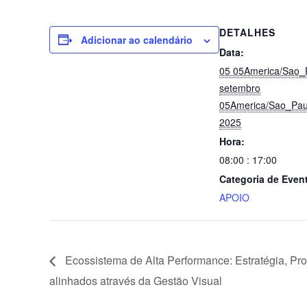
a
wi
n
h
e
in
c
tt
k
at
ss
tF
DETALHES
e
er
e
s
e
ri
Adicionar ao calendário
Data:
b
dI
A
n
e
05 05America/Sao_
o
n
p
g
n
setembro
o
p
er
dl
05America/Sao_Pau
2025
k
y
Hora:
08:00 : 17:00
Categoria de Even
APOIO
Ecossistema de Alta Performance: Estratégia, Pro
alinhados através da Gestão Visual