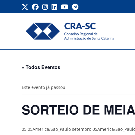
Ir
para
o
conteúdo
SORTEIO DE MEIA BOLSA
« Todos Eventos
Este evento já passou.
SORTEIO DE MEIA
05 05America/Sao_Paulo setembro 05America/Sao_Paulo