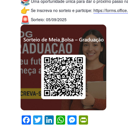
Uma oportunidade única para dar o próximo passo na 
Se inscreva no sorteio e participe:
https://forms.office
Sorteio: 05/09/2025
F
T
Li
W
M
Pr