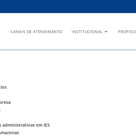
CANAIS DE ATENDIMENTO
INSTITUCIONAL
PROFISS
cios
mpresa
s
s administrativas em IES
 Amazonas