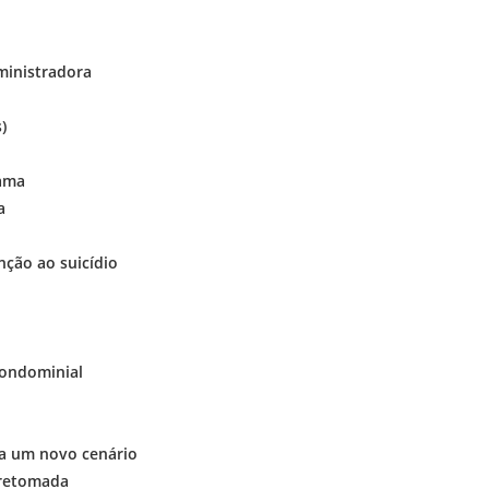
ministradora
)
Mama
a
ção ao suicídio
Condominial
ra um novo cenário
 retomada