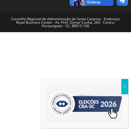
Conselho Regional de Administração de Santa Catarina - Endereço:
Royal Business Center - Av. Pref. Osmar Cunha, 260 - Centro,
Florianópolis - SC, 88015-100