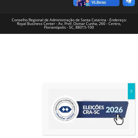
Conselho Regional de Administração de Santa Catarina - Endereço:
Royal Business Center - Av. Pref. Osmar Cunha, 260 - Centro,
Florianópolis - SC, 88015-100