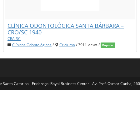
CLÍNICA ODONTOLÓGICA SANTA BÁRBARA –
CRO/SC 1940
CRA-SC
Clínicas Odontológicas
/
Criciuma
/ 3911 views /
Popular
Santa Catarina - Endereço: Royal Business Center - Av. Pref. Osmar Cunha, 260 