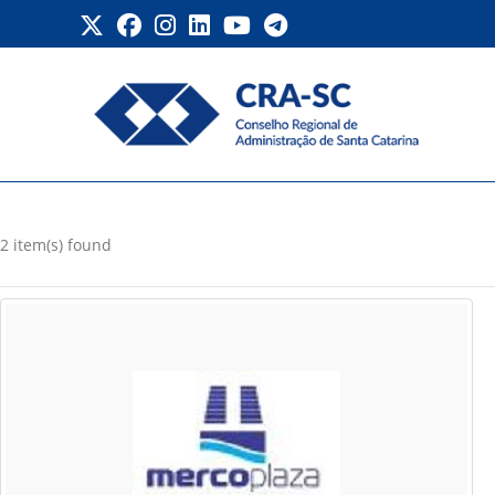
Ir
para
o
conteúdo
Listing Location
2 item(s) found