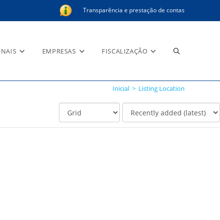
Transparência e prestação de contas
Alternar
ONAIS
EMPRESAS
FISCALIZAÇÃO
Inicial
>
Listing Location
pesquisa
do
site