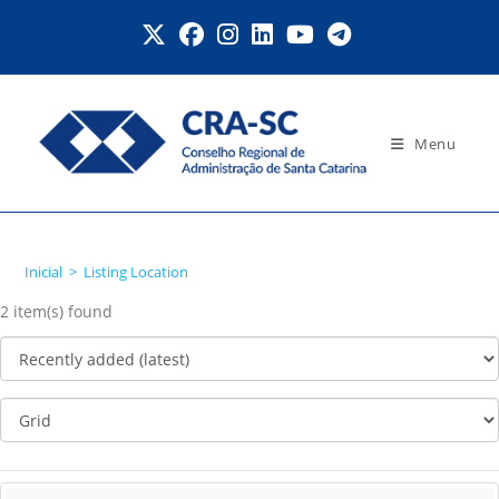
Ir
para
o
conteúdo
Menu
Listing Location
Inicial
>
Listing Location
2 item(s) found