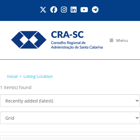
Ir
para
o
conteúdo
Menu
Listing Location
Inicial
>
Listing Location
1 item(s) found