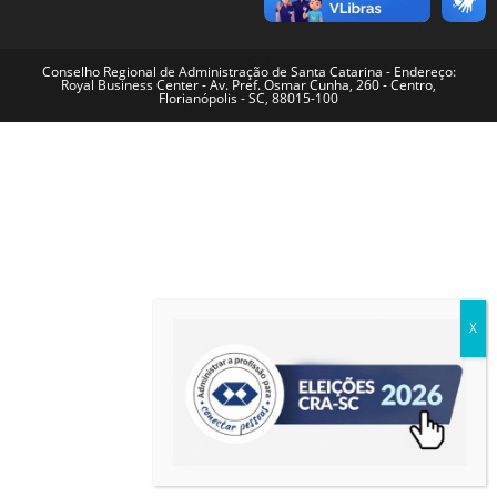
Conselho Regional de Administração de Santa Catarina - Endereço:
Royal Business Center - Av. Pref. Osmar Cunha, 260 - Centro,
Florianópolis - SC, 88015-100