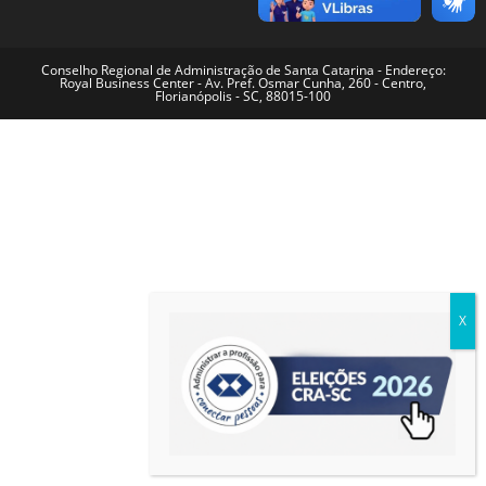
Conselho Regional de Administração de Santa Catarina - Endereço:
Royal Business Center - Av. Pref. Osmar Cunha, 260 - Centro,
Florianópolis - SC, 88015-100