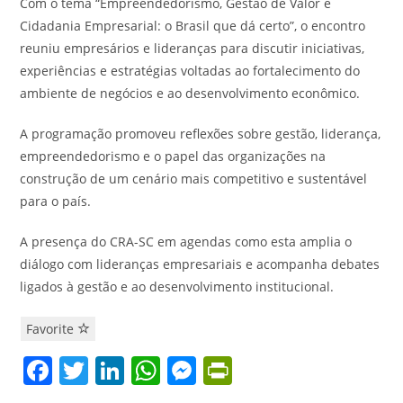
Com o tema “Empreendedorismo, Gestão de Valor e
Cidadania Empresarial: o Brasil que dá certo”, o encontro
reuniu empresários e lideranças para discutir iniciativas,
experiências e estratégias voltadas ao fortalecimento do
ambiente de negócios e ao desenvolvimento econômico.
A programação promoveu reflexões sobre gestão, liderança,
empreendedorismo e o papel das organizações na
construção de um cenário mais competitivo e sustentável
para o país.
A presença do CRA-SC em agendas como esta amplia o
diálogo com lideranças empresariais e acompanha debates
ligados à gestão e ao desenvolvimento institucional.
Favorite
F
T
Li
W
M
Pr
a
w
n
h
e
in