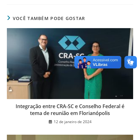
c
itt
k
at
ss
tF
e
er
e
s
e
ri
VOCÊ TAMBÉM PODE GOSTAR
b
dI
A
n
e
o
n
p
g
n
o
p
er
dl
k
y
Integração entre CRA-SC e Conselho Federal é
tema de reunião em Florianópolis
12 de janeiro de 2024