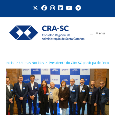
Ir
para
o
conteúdo
Menu
Blog
Inicial
>
Últimas Notícias
>
Presidente do CRA-SC participa de Encontro