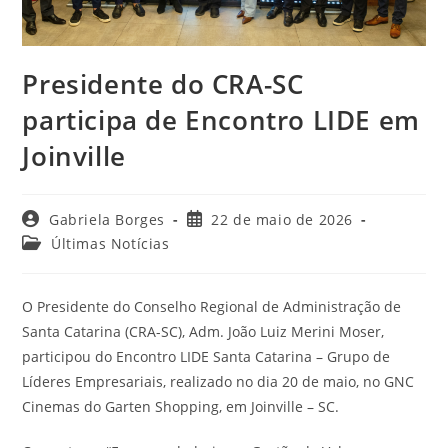
Presidente do CRA-SC
participa de Encontro LIDE em
Joinville
Autor
Post
Gabriela Borges
22 de maio de 2026
do
publicado:
Categoria
Últimas Notícias
post:
do
post:
O Presidente do Conselho Regional de Administração de
Santa Catarina (CRA-SC), Adm. João Luiz Merini Moser,
participou do Encontro LIDE Santa Catarina – Grupo de
Líderes Empresariais, realizado no dia 20 de maio, no GNC
Cinemas do Garten Shopping, em Joinville – SC.