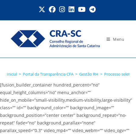
Ir
para
o
conteúdo
Menu
Processo seletivo 2015
Inicial
>
Portal da Transparência CFA
>
Gestão RH
>
Processo seletivo
[fusion_builder_container hundred_percent=”no”
equal_height_columns=”no” menu_anchor=””
hide_on_mobile=”small-visibility,medium-visibility,large-visibility”
class=”” id=”” background_color=”” background_image=””
background_position=”center center” background_repeat=”no-
repeat” fade=”no” background_parallax=”none”
parallax_speed=”0.3″ video_mp4=”” video_webm=”” video_ogv=””