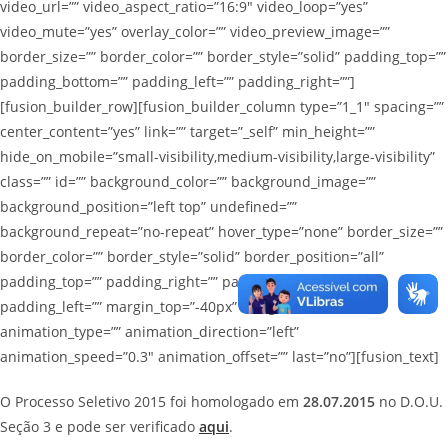
video_url=”” video_aspect_ratio=”16:9″ video_loop=”yes”
video_mute=”yes” overlay_color=”” video_preview_image=””
border_size=”” border_color=”” border_style=”solid” padding_top=””
padding_bottom=”” padding_left=”” padding_right=””]
[fusion_builder_row][fusion_builder_column type=”1_1″ spacing=””
center_content=”yes” link=”” target=”_self” min_height=””
hide_on_mobile=”small-visibility,medium-visibility,large-visibility”
class=”” id=”” background_color=”” background_image=””
background_position=”left top” undefined=””
background_repeat=”no-repeat” hover_type=”none” border_size=””
border_color=”” border_style=”solid” border_position=”all”
padding_top=”” padding_right=”” padding_bottom=””
padding_left=”” margin_top=”-40px” margin_bottom=””
animation_type=”” animation_direction=”left”
animation_speed=”0.3″ animation_offset=”” last=”no”][fusion_text]
O Processo Seletivo 2015 foi homologado em
28.07.2015
no D.O.U.
Seção 3 e pode ser verificado
aqui
.