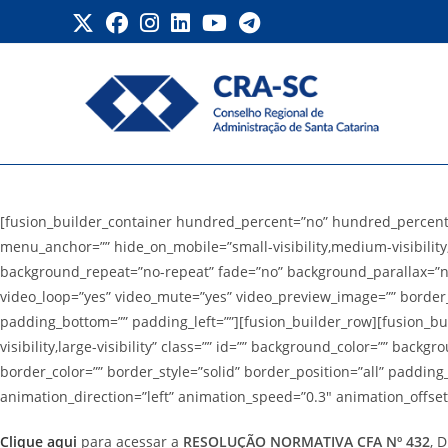
Ir
para
o
conteúdo
Regimento Interno
[fusion_builder_container hundred_percent=”no” hundred_percent
menu_anchor=”” hide_on_mobile=”small-visibility,medium-visibility,
background_repeat=”no-repeat” fade=”no” background_parallax=”no
video_loop=”yes” video_mute=”yes” video_preview_image=”” border_
padding_bottom=”” padding_left=””][fusion_builder_row][fusion_bui
visibility,large-visibility” class=”” id=”” background_color=”” ba
border_color=”” border_style=”solid” border_position=”all” paddi
animation_direction=”left” animation_speed=”0.3″ animation_offset=
Clique aqui
para acessar a
RESOLUÇÃO NORMATIVA CFA Nº 432
, 