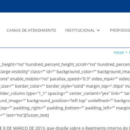
CANAIS DE ATENDIMENTO
INSTITUCIONAL
PROFISSI
Inicial
>
_height=”no” hundred_percent_height_scroll=”no” hundred_percen
large-visibility” class=”” id=”” background_color=”” background_im
ne” enable_mobile=”no” parallax_speed=”0.3″ video_mp4=”” video_w
size=”” border_color=”” border_style=”solid” margin_top=”-30px” m
lder_column type=”1_1″ spacing=”” center_content=”yes” link=”” tar
ckground_image=”” background_position=”left top” undefined=”” back
ng_top=”” padding_right=”” padding_bottom=”” padding_left=”” marg
”” last=”no”][fusion_text]
DE 8 DE MARÇO DE 2013, que dispõe sobre o Regimento Interno do 