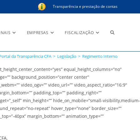
Transparência e prestação de contas
Alternar
ONAIS
EMPRESAS
FISCALIZAÇÃO
Portal da Transparência CFA
>
Legislação
>
Regimento Interno
pesquisa
t_height_center_content=”yes” equal_height_columns=”no”
age=”” background_position=”center center”
ebm=”” video_ogv=”” video_url=”” video_aspect_ratio=”16:9″
argin_bottom=”” padding_top=”” padding_right=””
do
get=”_self” min_height=”” hide_on_mobile=”small-visibility,medium-
ground_repeat=”no-repeat” hover_type=”none” border_size=””
in_top=”-40px” margin_bottom=”” animation_type=””
site
CFA.