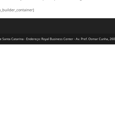
n_builder_container]
Santa Catarina - Endereço: Royal Business Center - Av. Pref. Osmar Cunha, 260 