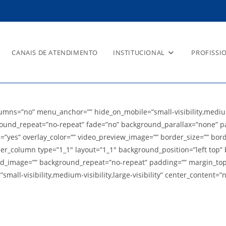
CANAIS DE ATENDIMENTO
INSTITUCIONAL
PROFISSI
letrônico 14/2017
ns=”no” menu_anchor=”” hide_on_mobile=”small-visibility,medium-vis
ound_repeat=”no-repeat” fade=”no” background_parallax=”none” pa
e=”yes” overlay_color=”” video_preview_image=”” border_size=”” bor
der_column type=”1_1″ layout=”1_1″ background_position=”left top” 
und_image=”” background_repeat=”no-repeat” padding=”” margin_top
all-visibility,medium-visibility,large-visibility” center_content=”n