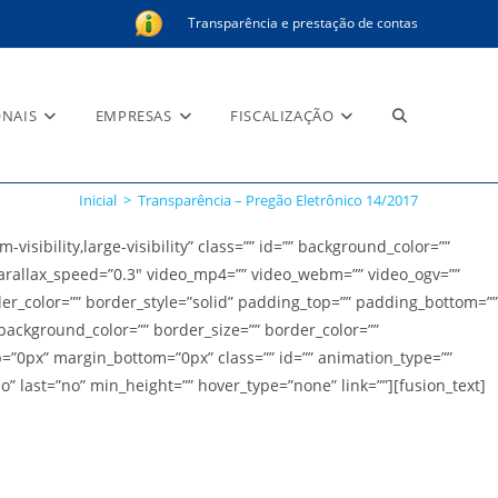
Transparência e prestação de contas
Alternar
ONAIS
EMPRESAS
FISCALIZAÇÃO
Inicial
>
Transparência – Pregão Eletrônico 14/2017
pesquisa
ibility,large-visibility” class=”” id=”” background_color=””
rallax_speed=”0.3″ video_mp4=”” video_webm=”” video_ogv=””
der_color=”” border_style=”solid” padding_top=”” padding_bottom=””
background_color=”” border_size=”” border_color=””
do
=”0px” margin_bottom=”0px” class=”” id=”” animation_type=””
o” last=”no” min_height=”” hover_type=”none” link=””][fusion_text]
site