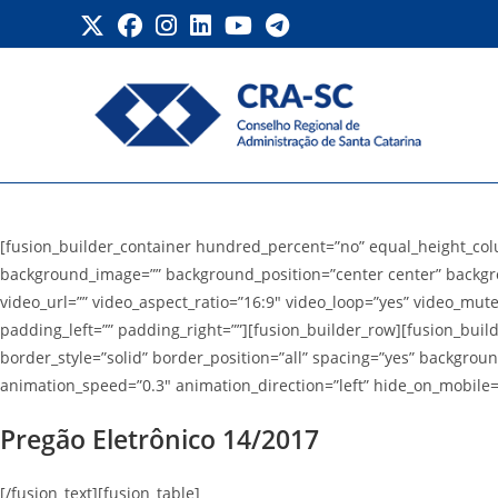
Ir
para
o
conteúdo
Transparência – Pregão E
[fusion_builder_container hundred_percent=”no” equal_height_colum
background_image=”” background_position=”center center” backgr
video_url=”” video_aspect_ratio=”16:9″ video_loop=”yes” video_mut
padding_left=”” padding_right=””][fusion_builder_row][fusion_buil
border_style=”solid” border_position=”all” spacing=”yes” backgro
animation_speed=”0.3″ animation_direction=”left” hide_on_mobile=”sm
Pregão Eletrônico 14/2017
[/fusion_text][fusion_table]