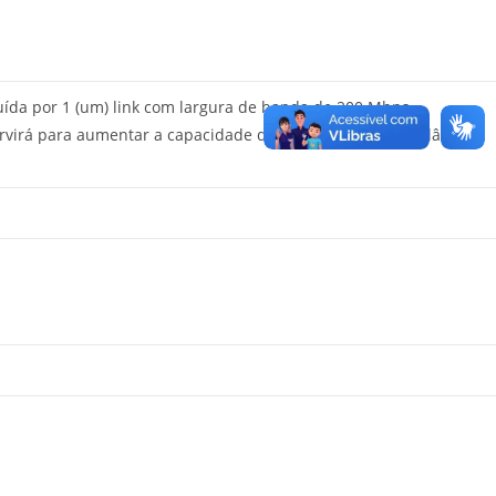
tuída por 1 (um) link com largura de banda de 200 Mbps,
e servirá para aumentar a capacidade de navegação e redundância