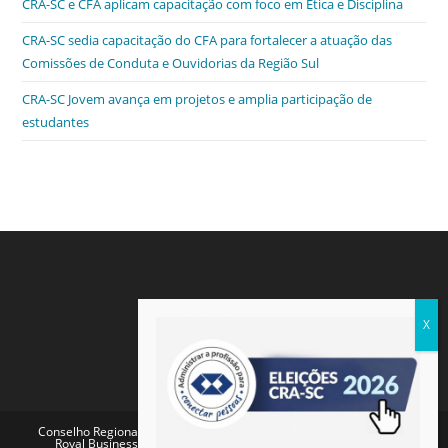
CRA-SC e CFA aplicam capacitação com foco em Ética e Disciplina
CRA-SC sedia capacitação do CFA para fortalecer a atuação das
Comissões de Conduta e Ouvidorias da Região Sul
CRA-SC Jovem avança em projetos e amplia participação de
estudantes
Conselho Regional de Administração de Santa Catarina - Endereço:
Royal Business Center - Av. Pref. Osmar Cunha, 260 - Centro,