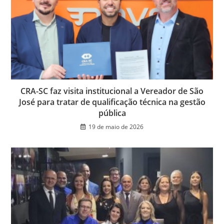
k
y
CRA-SC faz visita institucional a Vereador de São
José para tratar de qualificação técnica na gestão
pública
19 de maio de 2026