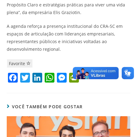
Propósito Claro e estratégias práticas para viver uma vida
plena”, da empresária Elis Graziotin.
A agenda reforça a presença institucional do CRA-SC em
espaços de articulação com lideranças empresariais,
representantes públicos e iniciativas voltadas ao
desenvolvimento regional.
Favorite
F
T
Li
W
M
Pr
a
w
n
h
e
in
c
itt
k
at
ss
tF
e
er
e
s
e
ri
VOCÊ TAMBÉM PODE GOSTAR
b
dI
A
n
e
o
n
p
g
n
o
p
er
dl