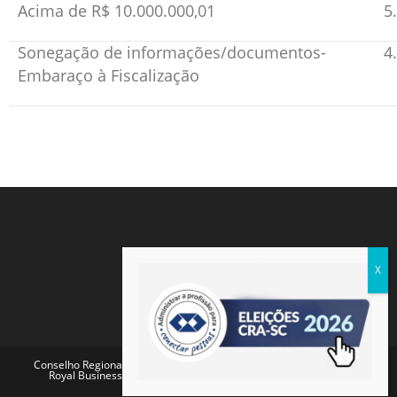
Acima de R$ 10.000.000,01
5
Sonegação de informações/documentos-
4
Embaraço à Fiscalização
Conselho Regional de Administração de Santa Catarina - Endereço:
Royal Business Center - Av. Pref. Osmar Cunha, 260 - Centro,
Florianópolis - SC, 88015-100