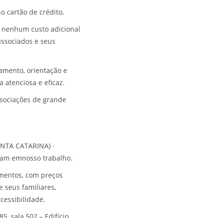
o cartão de crédito,
a nenhum custo adicional
associados e seus
amento, orientação e
 atenciosa e eficaz.
sociações de grande
ANTA CATARINA)
∙
fiam emnosso trabalho.
mentos, com preços
 seus familiares,
cessibilidade.
5, sala 502 – Edifício