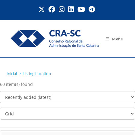
Ir
para
o
conteúdo
Menu
Listing Location
Inicial
>
Listing Location
60 item(s) found