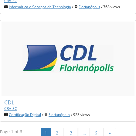
CRA-SC
Informática e Serviços de Tecnologia
/
Florianópolis
/ 768 views
CDL
CRA-SC
Certificação Digital
/
Florianópolis
/ 923 views
Page 1 of 6
1
2
3
…
6
»