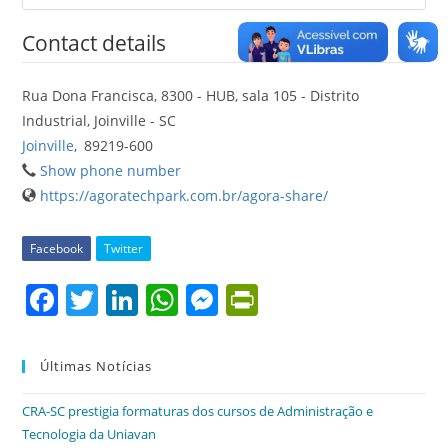
Contact details
Rua Dona Francisca, 8300 - HUB, sala 105 - Distrito
Industrial, Joinville - SC
Joinville
,
89219-600
Show phone number
https://agoratechpark.com.br/agora-share/
Facebook
Twitter
F
T
Li
W
M
Pr
a
w
n
h
e
in
c
itt
k
at
ss
tF
Últimas Notícias
e
er
e
s
e
ri
CRA-SC prestigia formaturas dos cursos de Administração e
b
dI
A
n
e
Tecnologia da Uniavan