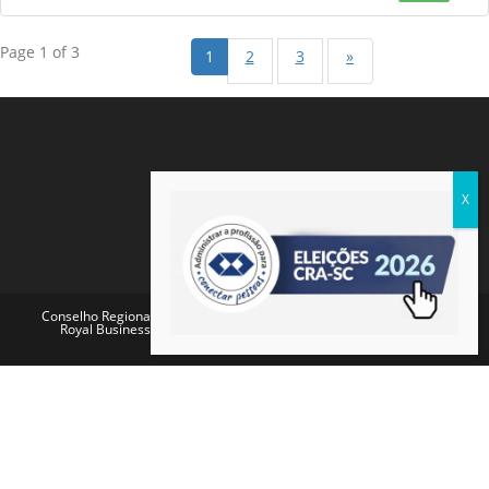
Page 1 of 3
1
2
3
»
Conselho Regional de Administração de Santa Catarina - Endereço:
Royal Business Center - Av. Pref. Osmar Cunha, 260 - Centro,
Florianópolis - SC, 88015-100