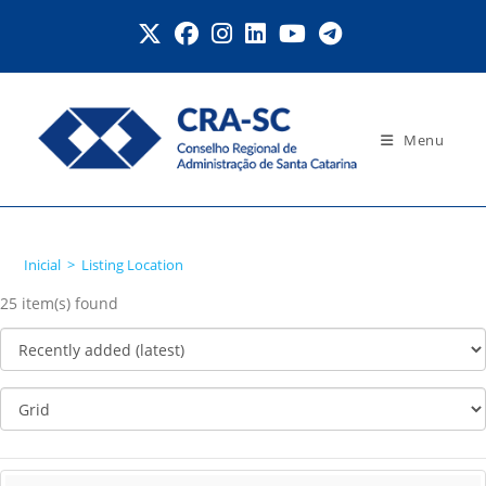
Ir
para
o
conteúdo
Menu
Listing Location
Inicial
>
Listing Location
25 item(s) found