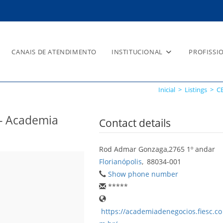
CANAIS DE ATENDIMENTO
INSTITUCIONAL
PROFISSI
ENAI/SC – Academia FIESC de
Inicial
>
Listings
>
C
- Academia
Contact details
Rod Admar Gonzaga,2765 1º andar
Florianópolis
,
88034-001
Show phone number
*****
https://academiadenegocios.fiesc.co