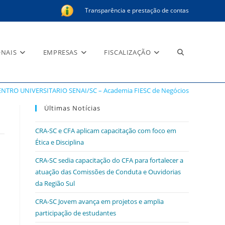
Transparência e prestação de contas
Alternar
ONAIS
EMPRESAS
FISCALIZAÇÃO
 Negócios
ENTRO UNIVERSITARIO SENAI/SC – Academia FIESC de Negócios
pesquisa
Últimas Notícias
CRA-SC e CFA aplicam capacitação com foco em
Ética e Disciplina
do
CRA-SC sedia capacitação do CFA para fortalecer a
atuação das Comissões de Conduta e Ouvidorias
da Região Sul
CRA-SC Jovem avança em projetos e amplia
site
participação de estudantes