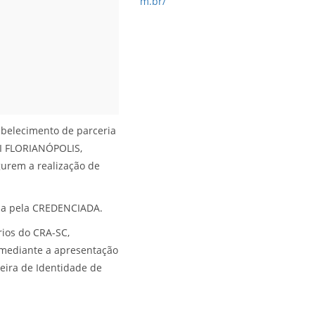
m.br/
abelecimento de parceria
I FLORIANÓPOLIS,
urem a realização de
ada pela CREDENCIADA.
rios do CRA-SC,
), mediante a apresentação
teira de Identidade de