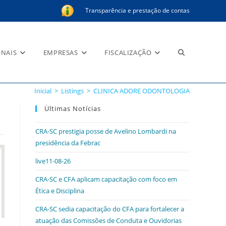
Transparência e prestação de contas
Alternar
ONAIS
EMPRESAS
FISCALIZAÇÃO
Inicial
>
Listings
>
CLINICA ADORE ODONTOLOGIA
pesquisa
Últimas Notícias
CRA-SC prestigia posse de Avelino Lombardi na
presidência da Febrac
do
live11-08-26
CRA-SC e CFA aplicam capacitação com foco em
Ética e Disciplina
site
CRA-SC sedia capacitação do CFA para fortalecer a
atuação das Comissões de Conduta e Ouvidorias