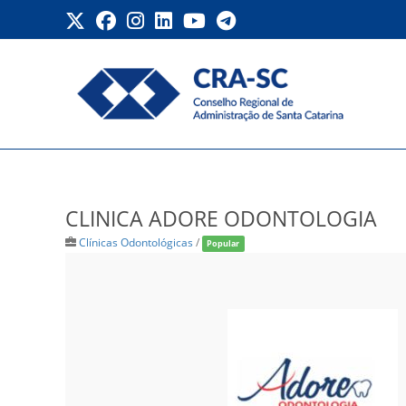
Ir
para
o
conteúdo
CLINICA ADORE ODONT
CLINICA ADORE ODONTOLOGIA
Clínicas Odontológicas
/
Popular