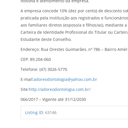
filosofia e atendimento da empresa.
A empresa concede 10% (dez por cento) de desconto sob
praticada pela instituição aos registrados e funcionári
aos familiares diretos (esposo/a e filhos/as), mediante 
Carteira de Identidade Profissional do Titular ou Cartei
Estudante deste Conselho.
Endereço: Rua Orestes Guimarães, nº 786 – Bairro Améric
CEP: 89.204-060
Telefone: (47) 3026-5770
E-mail:
adoreodontologia@yahoo.com.br
Site:
http://adoreodontologia.com.br/
066/2017 – Vigente até 31/12/2030
Listing ID
:
63146