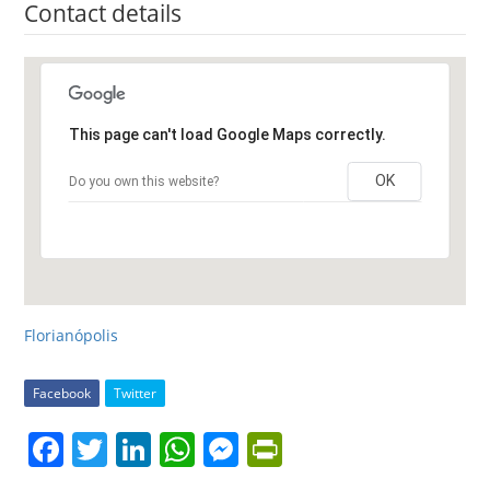
Contact details
This page can't load Google Maps correctly.
OK
Do you own this website?
Florianópolis
Facebook
Twitter
F
T
Li
W
M
Pr
a
w
n
h
e
in