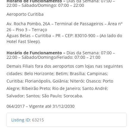
Horário de Funcionamento
–
Dias da Semana: 07:00 –
22:00 – Sábado/Domingo: 07:00 – 22:00
Aeroporto Curitiba
Av. Rocha Pombo, 26A – Terminal de Passageiros – Área nº
26 – Piso 3 – Terraço
Águas Belas – Curitiba – PR – CEP: 83010-900 – (Ao lado do
Hotel Fast Sleep).
Horário de Funcionamento –
Dias da Semana: 07:00 –
22:00 – Sábado/Domingo/Feriado: 07:00 – 21:00
Demais Filiais fora dos aeroportos com lojas nas seguintes
cidades: Belo Horizonte; Betim; Brasília; Campinas;
Curitiba; Florianópolis, Goiânia; Niterói; Osasco; Porto
Alegre; Ribeirão Preto; Rio de Janeiro; Santo André;
Salvador; Santos; São Paulo; Sorocaba.
064/2017 – Vigente até 31/12/2030
Listing ID
:
63215