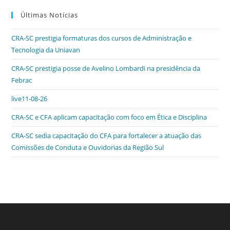
c
itt
k
at
ss
tF
Últimas Notícias
e
er
e
s
e
ri
CRA-SC prestigia formaturas dos cursos de Administração e
b
dI
A
n
e
Tecnologia da Uniavan
o
n
p
g
n
CRA-SC prestigia posse de Avelino Lombardi na presidência da
o
p
er
dl
Febrac
k
y
live11-08-26
CRA-SC e CFA aplicam capacitação com foco em Ética e Disciplina
CRA-SC sedia capacitação do CFA para fortalecer a atuação das
Comissões de Conduta e Ouvidorias da Região Sul