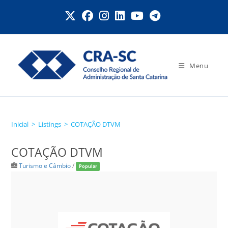
Ir
para
o
conteúdo
Menu
COTAÇÃO DTVM
Inicial
>
Listings
>
COTAÇÃO DTVM
COTAÇÃO DTVM
Turismo e Câmbio
/
Popular