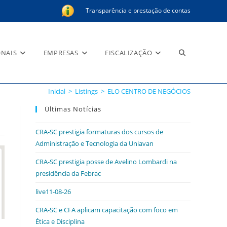
Transparência e prestação de contas
Alternar
ONAIS
EMPRESAS
FISCALIZAÇÃO
Inicial
>
Listings
>
ELO CENTRO DE NEGÓCIOS
pesquisa
Últimas Notícias
CRA-SC prestigia formaturas dos cursos de
Administração e Tecnologia da Uniavan
do
CRA-SC prestigia posse de Avelino Lombardi na
presidência da Febrac
live11-08-26
site
CRA-SC e CFA aplicam capacitação com foco em
Ética e Disciplina