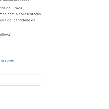
rios do CRA-SC,
), mediante a apresentação
teira de Identidade de
ille/SC
_wrapper