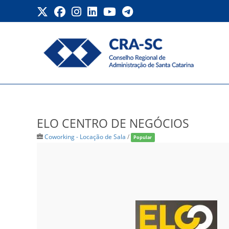
Ir
para
o
conteúdo
ELO CENTRO DE NEGÓCI
ELO CENTRO DE NEGÓCIOS
Coworking - Locação de Sala
/
Popular