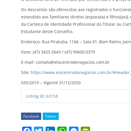
Os descontos são oferecidos aos registrados e funcioná
estendido aos familiares diretos (esposo(a) e filhos(as)
da Carteira de Identidade Profissional do Titular ou Car
Estudante deste Conselho.
Endereço: Rua Piratuba, 1166 – Sala 01, Bom Retiro, Joinv
Fone: (47) 3425.5643 / (47) 99600.0379
E-mail: contato@elocentrodenegocios.com.br
Site:
https://www.elocentrodenegocios.com.br/#Header
035/2019 – Vigente 31/12/2030
Listing ID
:
63158
Facebook
Twitter