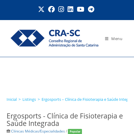
Ir
para
o
conteúdo
Menu
Ergosports – Clínica de
Fisioterapia e Saúde
Integrada
Inicial
>
Listings
>
Ergosports – Clínica de Fisioterapia e Saúde Integra
Ergosports - Clínica de Fisioterapia e
Saúde Integrada
Clínicas Médicas/Especialidades
/
Popular