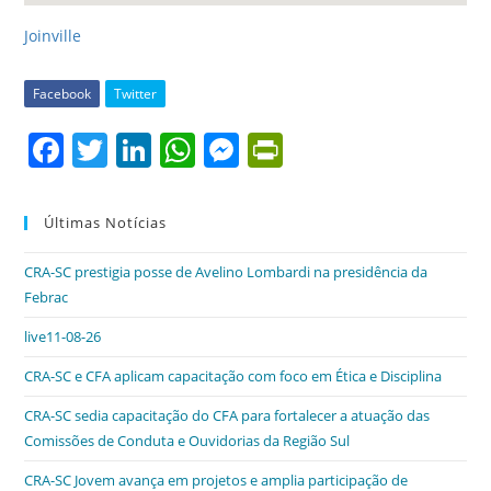
Joinville
Facebook
Twitter
F
T
Li
W
M
Pr
a
w
n
h
e
in
c
itt
k
at
ss
tF
Últimas Notícias
e
er
e
s
e
ri
CRA-SC prestigia posse de Avelino Lombardi na presidência da
b
dI
A
n
e
Febrac
o
n
p
g
n
live11-08-26
o
p
er
dl
CRA-SC e CFA aplicam capacitação com foco em Ética e Disciplina
k
y
CRA-SC sedia capacitação do CFA para fortalecer a atuação das
Comissões de Conduta e Ouvidorias da Região Sul
CRA-SC Jovem avança em projetos e amplia participação de