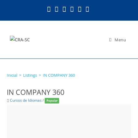
Ir
para
o
conteúdo
Menu
IN COMPANY 360
Inicial
>
Listings
>
IN COMPANY 360
IN COMPANY 360
Cursos de Idiomas
/
Popular