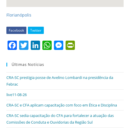
Florianópolis
Facebook
Twitter
F
T
Li
W
M
Pr
a
w
n
h
e
in
c
itt
k
at
ss
tF
Últimas Notícias
e
er
e
s
e
ri
CRA-SC prestigia posse de Avelino Lombardi na presidência da
b
dI
A
n
e
Febrac
o
n
p
g
n
live11-08-26
o
p
er
dl
CRA-SC e CFA aplicam capacitação com foco em Ética e Disciplina
k
y
CRA-SC sedia capacitação do CFA para fortalecer a atuação das
Comissões de Conduta e Ouvidorias da Região Sul