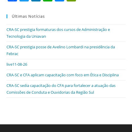
a
w
n
h
e
in
c
itt
k
at
ss
tF
Últimas Notícias
e
er
e
s
e
ri
CRA-SC prestigia formaturas dos cursos de Administração e
b
dI
A
n
e
Tecnologia da Uniavan
o
n
p
g
n
CRA-SC prestigia posse de Avelino Lombardi na presidência da
o
p
er
dl
Febrac
k
y
live11-08-26
CRA-SC e CFA aplicam capacitação com foco em Ética e Disciplina
CRA-SC sedia capacitação do CFA para fortalecer a atuação das
Comissões de Conduta e Ouvidorias da Região Sul