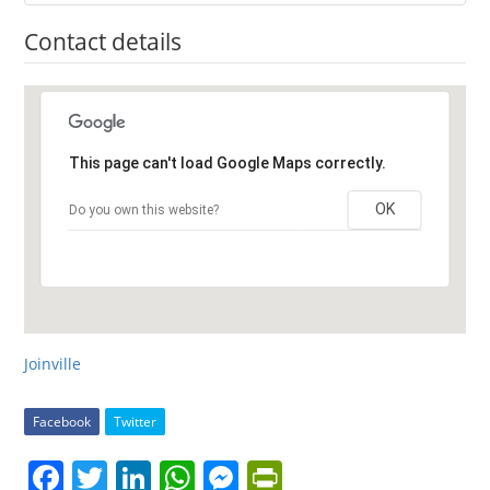
Contact details
This page can't load Google Maps correctly.
OK
Do you own this website?
Joinville
Facebook
Twitter
F
T
Li
W
M
Pr