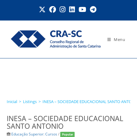
Ir
para
o
conteúdo
Menu
INESA – SOCIEDADE
EDUCACIONAL SANTO
ANTONIO
Inicial
>
Listings
>
INESA – SOCIEDADE EDUCACIONAL SANTO ANTON
INESA – SOCIEDADE EDUCACIONAL
SANTO ANTONIO
Educação Superior: Cursos
/
Popular