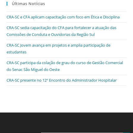
c
itt
k
at
ss
tF
Últimas Notícias
e
er
e
s
e
ri
CRA-SC e CFA aplicam capacitação com foco em Ética e Disciplina
b
dI
A
n
e
CRA-SC sedia capacitação do CFA para fortalecer a atuação das
o
n
p
g
n
Comissões de Conduta e Ouvidorias da Região Sul
o
p
er
dl
CRA-SC Jovem avança em projetos e amplia participação de
k
y
estudantes
CRA-SC participa da colação de grau do curso de Gestão Comercial
do Senac São Miguel do Oeste
CRA-SC presente no 12º Encontro do Administrador Hospitalar