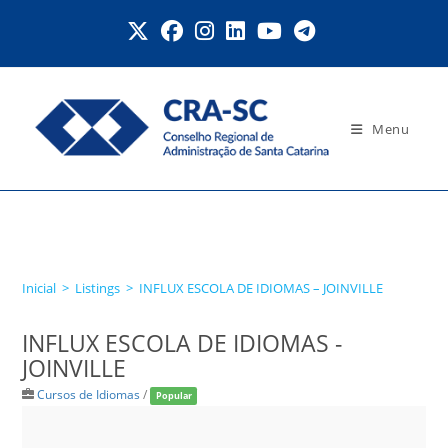
Ir
para
o
conteúdo
Menu
INFLUX ESCOLA DE
IDIOMAS – JOINVILLE
Inicial
>
Listings
>
INFLUX ESCOLA DE IDIOMAS – JOINVILLE
INFLUX ESCOLA DE IDIOMAS -
JOINVILLE
Cursos de Idiomas
/
Popular