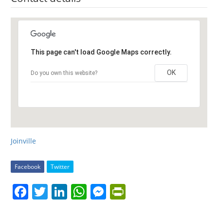
This page can't load Google Maps correctly.
OK
Do you own this website?
Joinville
Facebook
Twitter
F
T
Li
W
M
Pr
a
w
n
h
e
in